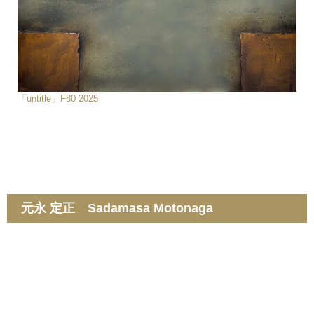
「untitle」F80 2025
元永 定正 Sadamasa Motonaga