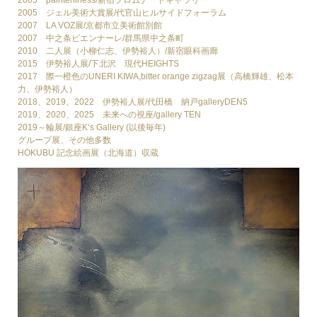
2005 ジェル美術大賞展/代官山ヒルサイドフォーラム
2007 LA VOZ展/京都市立美術館別館
2007 中之条ビエンナーレ/群馬県中之条町
2010 二人展（小柳仁志、伊勢裕人）/新宿眼科画廊
2015 伊勢裕人展/下北沢 現代HEIGHTS
2017 際一橙色のUNERI KIWA,bitter orange zigzag展（高橋輝雄、松本
力、伊勢裕人）
2018、2019、2022 伊勢裕人展/代田橋 納戸galleryDEN5
2019、2020、2025 未来への視座/gallery TEN
2019～輪展/銀座K‘s Gallery (以後毎年)
グループ展、その他多数
HOKUBU 記念絵画展（北海道）収蔵