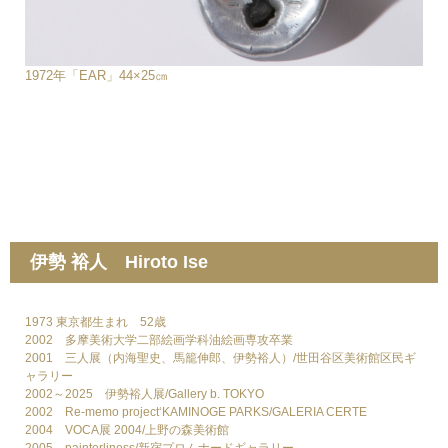
1972年「EAR」44×25㎝
伊勢 裕人 Hiroto Ise
1973 東京都生まれ 52歳
2002 多摩美術大学二部絵画学科油絵画専攻卒業
2001 三人展（内海聖史、馬籠伸郎、伊勢裕人）/世田谷区美術館区民ギ
ャラリー
2002～2025 伊勢裕人展/Gallery b. TOKYO
2002 Re-memo project‘KAMINOGE PARKS/GALERIA CERTE
2004 VOCA展 2004/上野の森美術館
2005 painterliness/新宿プロムナードギャラリー