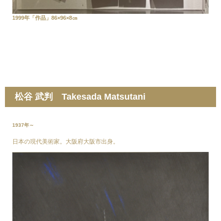
1999年「作品」86×96×8㎝
松谷 武判 Takesada Matsutani
1937年～
日本の現代美術家。大阪府大阪市出身。