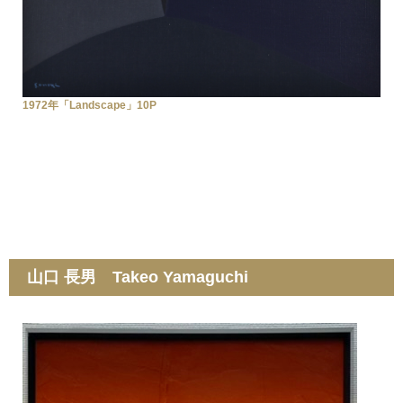
1972年「Landscape」10P
山口 長男 Takeo Yamaguchi