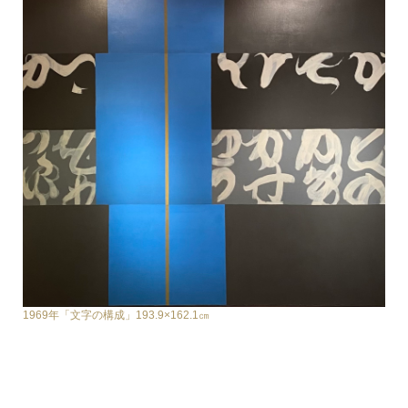
1969年「文字の構成」193.9×162.1㎝