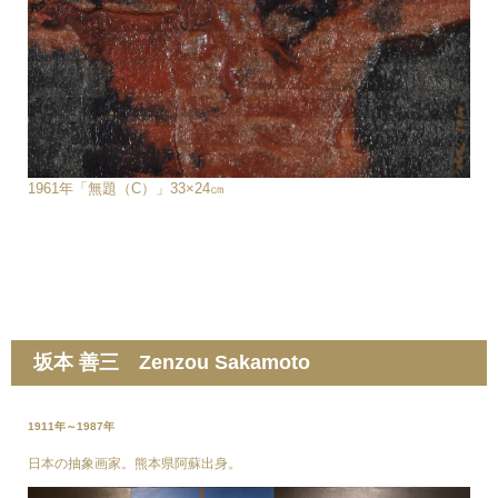
1961年「無題（C）」33×24㎝
坂本 善三 Zenzou Sakamoto
1911年～1987年
日本の抽象画家。熊本県阿蘇出身。