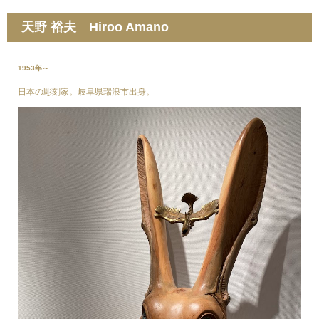
天野 裕夫 Hiroo Amano
1953年～
日本の彫刻家。岐阜県瑞浪市出身。