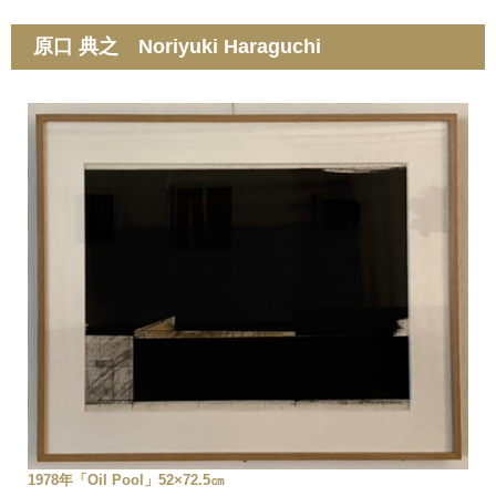
原口 典之 Noriyuki Haraguchi
1978年「Oil Pool」52×72.5㎝